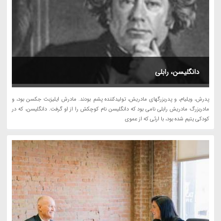
دانگلیسن، رابلی
پدرش، ویلیام، و پدربزرگهای مادریش، تولیدکننده پشم بودند. مادرش ایلیزبث جکسن بود، و
مادربزرگ مادریش رابلی نامی بود که دانگلیسن نام کوچکش را از او گرفت. دانگلیسن، که در
کودکی یتیم شده بود، با ارثی که از عموی